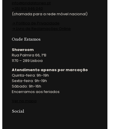
info@bridalstories.pt
+351 913 946 040
(chamada para a rede móvel nacional)
→ Política de Privacidade
→ Livro de Reclamações Online
Onde Estamos
Showroom
Rua Palmira 66, 1ºB
1170 – 289 Lisboa
Atendimento apenas por marcação
Quinta-feira: 9h-19h
Sexta-feira: 9h-19h
Sábado: 9h-16h
Encerramos aos feriados
Ver no mapa
Social