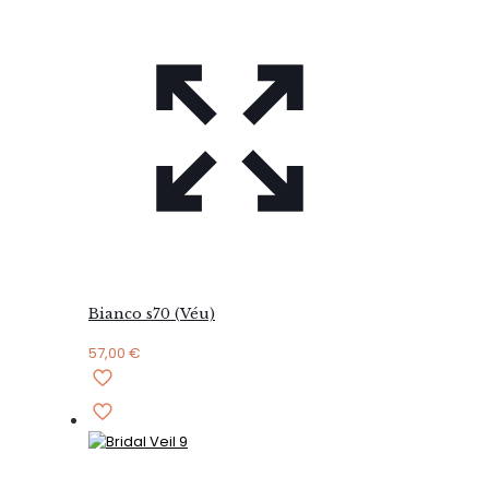
Bianco s70 (Véu)
57,00
€